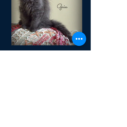
BR* Alles Blau Gaia
Toledo Sekret*PL & ES* Berkano
Campanilla