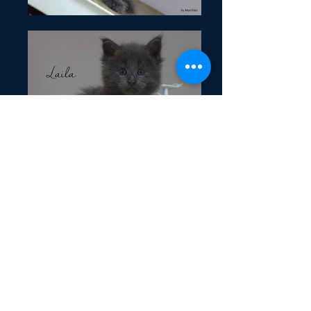
BR*Alles Blau Laila
NL*Timaracoon Knockout &
BR*D'Arcoons Xperia
Data Nascimento/ Born : 10 - 04 -
2016
Origem / Origin: Brasil / Brazil
Criador / Breeder: Mônica Sánchez