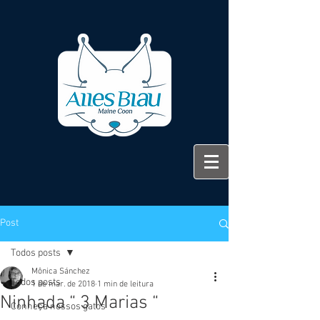
Post
Todos posts
Mônica Sánchez
Todos posts
1 de mar. de 2018
1 min de leitura
Ninhada “ 3 Marias “
Conheça nossos gatos