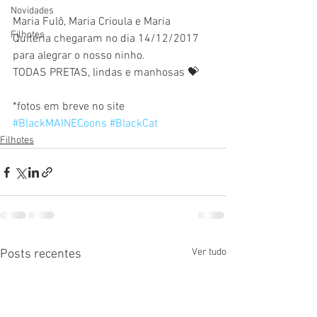
Novidades
Maria Fulô, Maria Crioula e Maria 
Filhotes
Quitéria chegaram no dia 14/12/2017 
para alegrar o nosso ninho.
TODAS PRETAS, lindas e manhosas 💝
*fotos em breve no site 
#BlackMAINECoons
#BlackCat
Filhotes
Ver tudo
Posts recentes