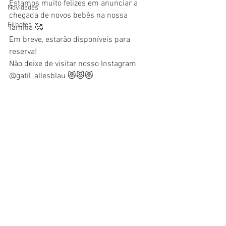
Estamos muito felizes em anunciar a 
Novidades
chegada de novos bebês na nossa 
Filhotes
família 🥰
Em breve, estarão disponíveis para 
reserva!
Não deixe de visitar nosso Instagram 
@gatil_allesblau 😻😻😻