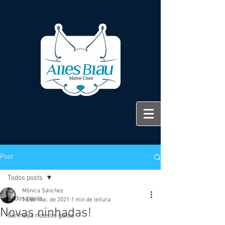
Post
Todos posts
Mônica Sánchez
Todos posts
18 de mai. de 2021
1 min de leitura
Novas ninhadas!
Conheça nossos gatos