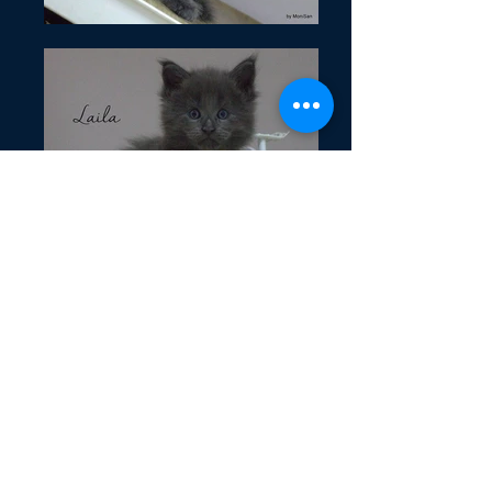
BR*Alles Blau Laila
NL*Timaracoon Knockout &
BR*D'Arcoons Xperia
Data Nascimento/ Born : 10 - 04 -
2016
Origem / Origin: Brasil / Brazil
Criador / Breeder: Mônica Sánchez